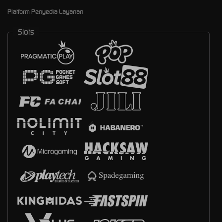
Platform Penyedia Layanan
Slots