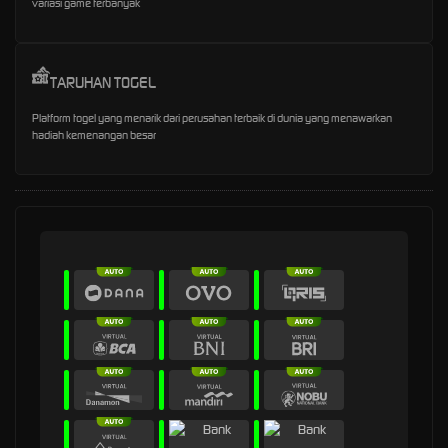
variasi game terbanyak
TARUHAN TOGEL
Platform togel yang menarik dari perusahan terbaik di dunia yang menawarkan
hadiah kemenangan besar