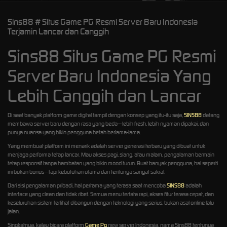
Sins88 # Situs Game PG Resmi Server Baru Indonesia
Terjamin Lancar dan Canggih
Sins88 Situs Game PG Resmi
Server Baru Indonesia Yang
Lebih Canggih dan Lancar
Di saat banyak platform game digital tampil dengan konsep yang itu-itu saja,
SINS88
datang
membawa server baru dengan rasa yang beda—lebih fresh, lebih nyaman dipakai, dan
punya nuansa yang bikin pengguna betah berlama-lama.
Yang membuat platform ini menarik adalah server generasi terbaru yang dibuat untuk
menjaga performa tetap lancar. Mau akses pagi, siang, atau malam, pengalaman bermain
tetap responsif tanpa hambatan yang bikin mood turun. Buat banyak pengguna, hal seperti
ini bukan bonus—tapi kebutuhan utama dan tentunya sangat sakral.
Dari sisi pengalaman pribadi, hal pertama yang terasa saat mencoba
SINS88
adalah
interface yang clean dan tidak ribet. Semua menu tertata rapi, akses fitur terasa cepat, dan
keseluruhan sistem terlihat dibangun dengan teknologi yang serius, bukan asal online lalu
jalan.
Singkatnya, kalau bicara platform
Game Pg
new server Indonesia, nama Sins88 tentunya